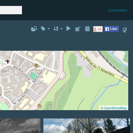
Connexion
©
OpenStreetMap