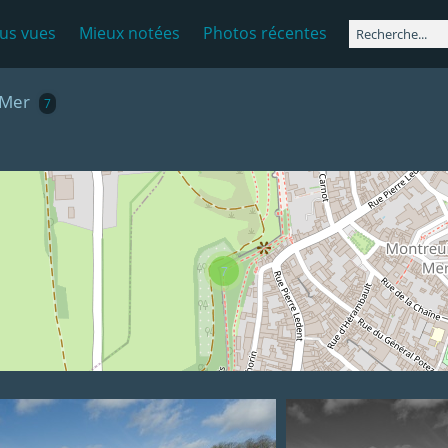
lus vues
Mieux notées
Photos récentes
-Mer
7
7