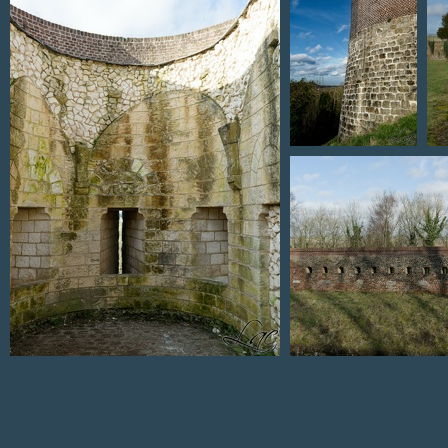
Donjon
Fortification
Remp