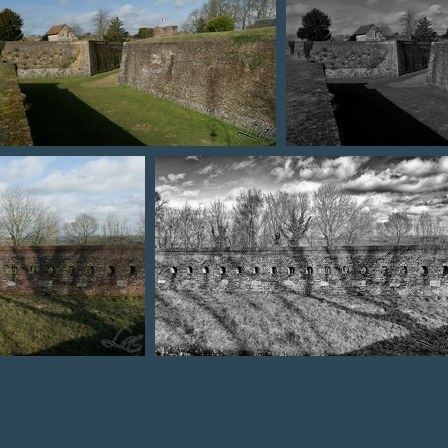
Douves
Les do
arts
Douves