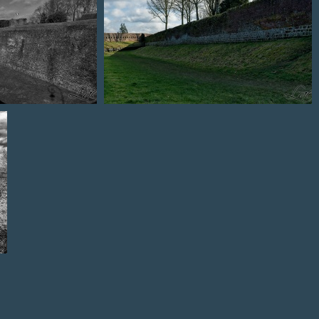
uves
Les douves