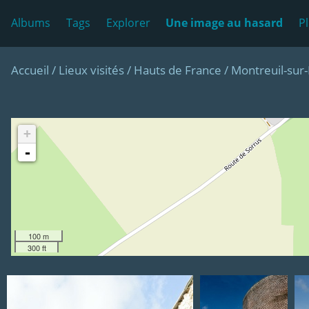
Albums
Tags
Explorer
Une image au hasard
P
Accueil
/
Lieux visités
/
Hauts de France
/
Montreuil-sur
+
-
100 m
300 ft