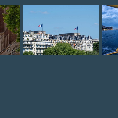
Immeubles Parisiens
Promen
sur le c