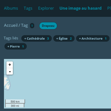
Albums
Tags
Explorer
Une image au hasard
P
Accueil
/
Tag
9
Drapeau
Tags liés
+ Cathédrale
3
+ Église
2
+ Architecture
1
+ Pierre
1
+
-
500 km
300 mi