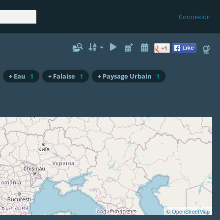
Connexion
+ Eau
1
+ Falaise
1
+ Paysage Urbain
1
©
OpenStreetMap