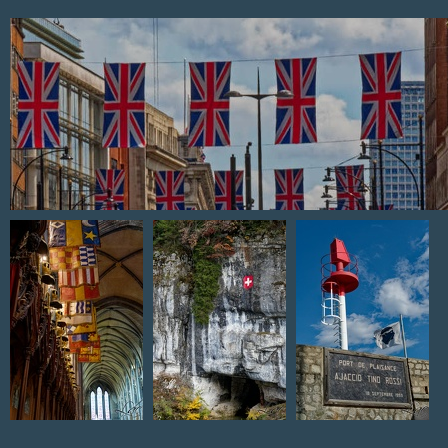
Drapeaux
Dans la cathédrale
Falaise suisse
Port d'Ajaccio