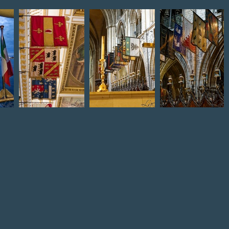
ade
Château de Dublin
Cathédrale St
Drapeaux
anal
Patrick