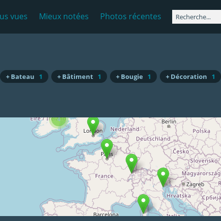
lus vues
Mieux notées
Photos récentes
+ Bateau
1
+ Bâtiment
1
+ Bougie
1
+ Décoration
1
4