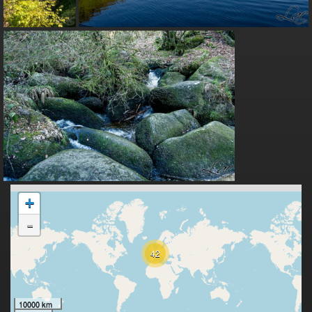
+
-
42
10000 km